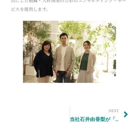
点にした組織・人材開発のためのコンサルティング・サー
ビスを提供します。
Ne
NEXT
当社石井由香梨が「国際女性デー」に寄せて、知見録に寄稿しました