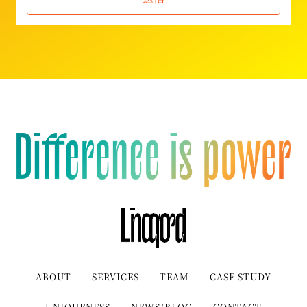
ABOUT
SERVICES
TEAM
CASE STUDY
UNIQUENESS
NEWS/BLOG
CONTACT