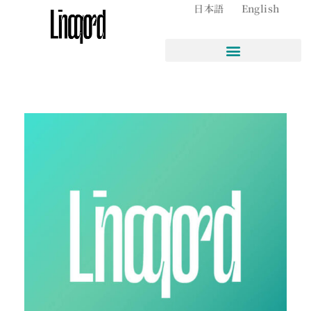
日本語
English
内
容
を
ス
キ
ッ
プ